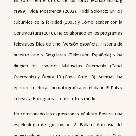
Es autor, entre otros, de los libros
Mondo Bulldog
(1999),
Vida Mostrenca
(2002),
Todd Solondz
: En los
suburbios de la felicidad (2005) y
Cómo acabar con la
Contracultura
(2018). Ha colaborado en los programas
televisivos
Días de cine
,
Versión española
,
Historia de
nuestro cine y Singulares
(Televisión Española) y ha
dirigido los espacios
Multisalas Cinemanía
(Canal
Cinemanía) y
Órbita 13
(Canal Calle 13). Además, ha
ejercido la crítica cinematográfica en el diario
El País
y
la revista
Fotogramas
, entre otros medios.
Ha comisariado las exposiciones «Cultura Basura: una
espeleología del gusto», «J. G. Ballard. Autopsia del
nuevo milenio», «La máscara nunca miente» y «Chris